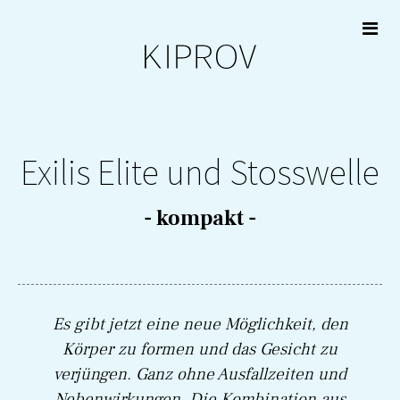
Skip
to

content
Exilis Elite und Stosswelle
- kompakt -
Es gibt jetzt eine neue Möglichkeit, den
Körper zu formen und das Gesicht zu
verjüngen. Ganz ohne Ausfallzeiten und
Nebenwirkungen. Die Kombination aus