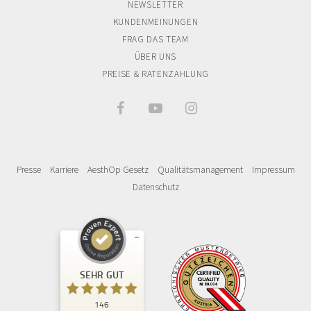
NEWSLETTER
KUNDENMEINUNGEN
FRAG DAS TEAM
ÜBER UNS
PREISE & RATENZAHLUNG



Presse
Karriere
AesthOp Gesetz
Qualitätsmanagement
Impressum
Datenschutz
Kundenbewertungen und Erfahrungen zu
Privatklinik Kiprov
SEHR GUT
SEHR GUT
146
%
95