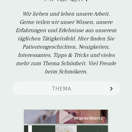
Wir lieben und leben unsere Arbeit.
Gerne teilen wir unser Wissen, unsere
Erfahrungen und Erlebnisse aus unserem
täglichen Tätigkeitsfeld. Hier finden Sie
Patientengeschichten, Neuigkeiten,
Interessantes, Tipps & Tricks und vieles
mehr zum Thema Schönheit. Viel Freude
beim Schmökern.
THEMA
Leichtes Peeling
Aktuelles
Warum wir
MEHR ERFAHREN
manchmal Nein
Presse
sagen
#KiprovShorts
Schönheit