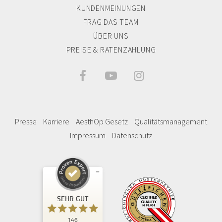
KUNDENMEINUNGEN
FRAG DAS TEAM
ÜBER UNS
PREISE & RATENZAHLUNG



Presse
Karriere
AesthOp Gesetz
Qualitätsmanagement
Impressum
Datenschutz
Kundenbewertungen und Erfahrungen zu
Privatklinik Kiprov
SEHR GUT
SEHR GUT
146