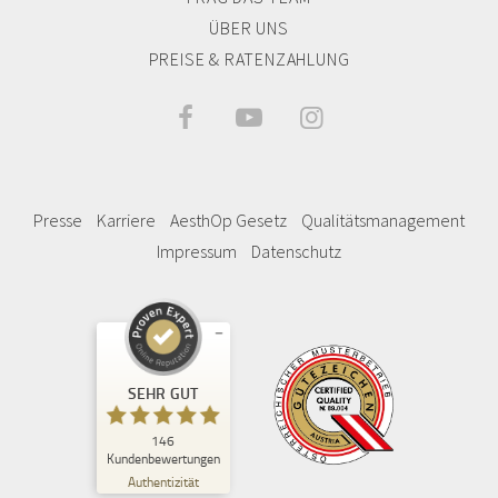
ÜBER UNS
PREISE & RATENZAHLUNG



Presse
Karriere
AesthOp Gesetz
Qualitätsmanagement
Impressum
Datenschutz
Kundenbewertungen und Erfahrungen zu
Privatklinik Kiprov
SEHR GUT
SEHR GUT
146
%
95
Kundenbewertungen
Empfehlungen auf
Authentizität
ProvenExpert.com
5,00
/
4,82