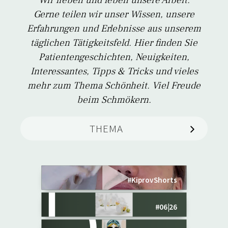
Wir lieben und leben unsere Arbeit.
Gerne teilen wir unser Wissen, unsere
Erfahrungen und Erlebnisse aus unserem
täglichen Tätigkeitsfeld. Hier finden Sie
Patientengeschichten, Neuigkeiten,
Interessantes, Tipps & Tricks und vieles
mehr zum Thema Schönheit. Viel Freude
beim Schmökern.
THEMA
Leichtes Peeling
Aktuelles
Warum wir
MEHR ERFAHREN
manchmal Nein
Presse
sagen
#KiprovShorts
Schönheit
Die unsichtbare Frau
Bye-bye Frühling –
#06|26
Sommer
Willkommen