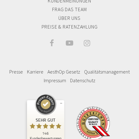
KUNDENMEINUNGEN
FRAG DAS TEAM
ÜBER UNS
PREISE & RATENZAHLUNG



Presse
Karriere
AesthOp Gesetz
Qualitätsmanagement
Impressum
Datenschutz
Kundenbewertungen und Erfahrungen zu
Privatklinik Kiprov
SEHR GUT
SEHR GUT
146
%
95
Kundenbewertungen