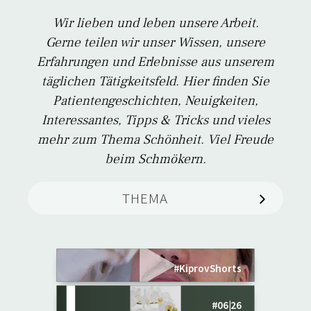
Wir lieben und leben unsere Arbeit.
Gerne teilen wir unser Wissen, unsere
Erfahrungen und Erlebnisse aus unserem
täglichen Tätigkeitsfeld. Hier finden Sie
Patientengeschichten, Neuigkeiten,
Interessantes, Tipps & Tricks und vieles
mehr zum Thema Schönheit. Viel Freude
beim Schmökern.
THEMA
Leichtes Peeling
Aktuelles
Warum wir
MEHR ERFAHREN
manchmal Nein
Presse
sagen
#KiprovShorts
Schönheit
Die unsichtbare Frau
Bye-bye Frühling –
#06|26
Sommer